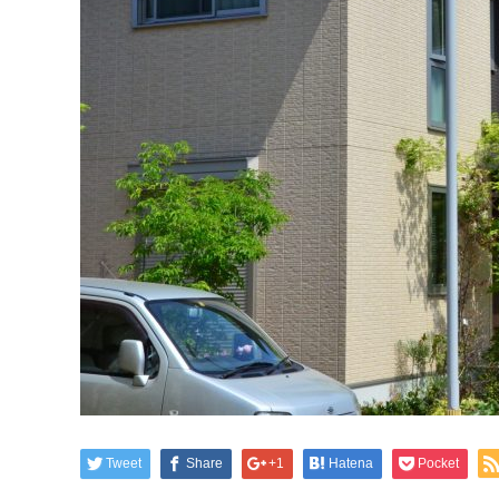
Tweet
Share
+1
Hatena
Pocket