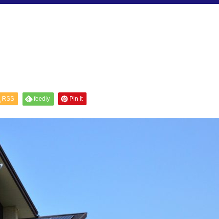
。
RSS
feedly
Pin it