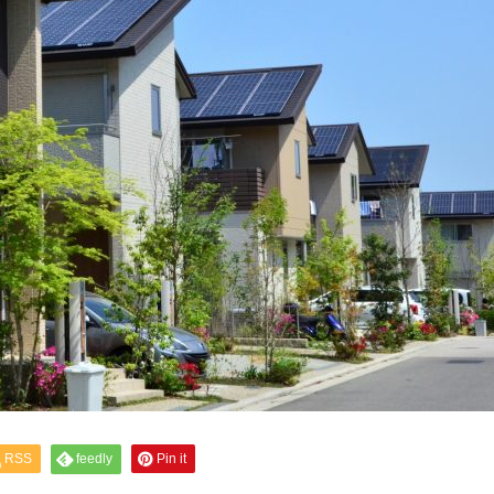
RSS
feedly
Pin it